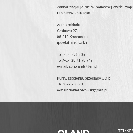
Zakład znajduje się w północnej części wo
Przasnysz-Ostrołęka.
Adres zakładu:
Grabowo 27
06-212 Krasnosielc
(powiat makowski)
Tel.: 606 276 505
Tel./Fax: 29 71 75 748
e-mail:
zpholand@tlen.pl
Kursy, szkolenia, przeglądy UDT:
Tel.: 692 203 231
e-mail:
daniel.olkowski@tlen.pl